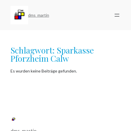
Zum
Inhalt
springen
dms_martin
Schlagwort:
Sparkasse
Pforzheim Calw
Es wurden keine Beiträge gefunden.
dms_martin